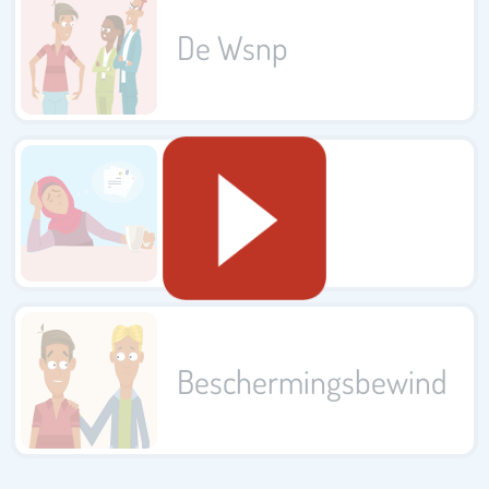
De Wsnp
Geldzorgen
Beschermings­bewind